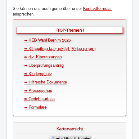
Sie können uns auch gerne über unser
Kontaktformular
ansprechen.
! TOP-Themen !
➠ KEB Wahl Barnim 2025
➠ Kitabeitrag kurz erklärt (Video extern)
➠ div. Kitasatzungen
➠ Überprüfungsantrag
➠ Kinderschutz
➠ Hilfreiche Dokumente
➠ Presseschau
➠ Gerichtsurteile
➠ Formulare
Kartenansicht