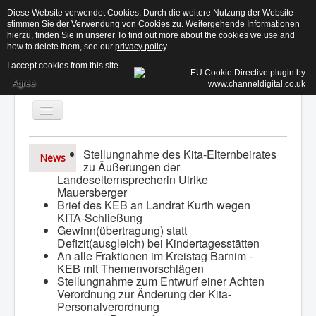
Diese Website verwendet Cookies. Durch die weitere Nutzung der Website
stimmen Sie der Verwendung von Cookies zu. Weitergehende Informationen
KE
hierzu, finden Sie in unserer To find out more about the cookies we use and
how to delete them, see our
privacy policy
.
I accept cookies from this site.
Agree
Toggle
Navigation
Stellungnahme des Kita-Elternbeirates
News
zu Äußerungen der
Aktuelles
Landeselternsprecherin Ulrike
Mauersberger
Der Beirat ↓
Brief des KEB an Landrat Kurth wegen
KITA-Schließung
Informationen ↓
Gewinn(übertragung) statt
Defizit(ausgleich) bei Kindertagesstätten
Termine
An alle Fraktionen im Kreistag Barnim -
KEB mit Themenvorschlägen
Kontakt
Stellungnahme zum Entwurf einer Achten
Suchen...
Login
Verordnung zur Änderung der Kita-
Personalverordnung