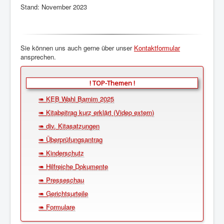
Stand: November 2023
Sie können uns auch gerne über unser
Kontaktformular
ansprechen.
! TOP-Themen !
➠ KEB Wahl Barnim 2025
➠ Kitabeitrag kurz erklärt (Video extern)
➠ div. Kitasatzungen
➠ Überprüfungsantrag
➠ Kinderschutz
➠ Hilfreiche Dokumente
➠ Presseschau
➠ Gerichtsurteile
➠ Formulare