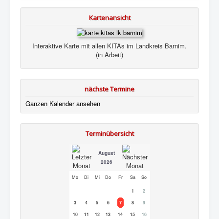
Kartenansicht
Interaktive Karte mit allen KITAs im Landkreis Barnim.
(in Arbeit)
nächste Termine
Ganzen Kalender ansehen
Terminübersicht
August
2026
Mo
Di
Mi
Do
Fr
Sa
So
1
2
3
4
5
6
7
8
9
10
11
12
13
14
15
16