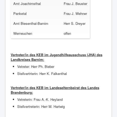
Amt Joachimsthal
Frau J. Beuster
Panketal
Frau J. Wehner
Amt Biesenthal-Barnim
Herr S. Dreyer
Werneuchen
offen
Vertreter/in des KEB im Jugendhilfeausschuss (JHA) des
Landkreises Barnim:
Vetreter: Herr Ph. Bieber
Stellvertrterin: Herr K. Falkenthal
Vertreter/in des KEB im Landeselternbeirat des Landes
Brandenburg:
Vetreterin: Frau A.-K. Heyland
Stellvertreterin: Herr M. Hartwig