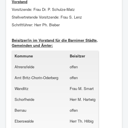
Vorstand
Vorsitzende: Frau Dr. P. Schulze-Matz
Stellvertretende Vorsitzende: Frau S. Lenz
Schriftführer: Herr Ph. Bieber
Beisitzer/in im Vorstand für die Barnimer Städte,
Gemeinden und Ämter:
Kommune
Beisitzer
Ahrensfelde
offen
Amt Britz-Chorin-Oderberg
offen
Wandlitz
Frau M. Smart
Schorfheide
Herr M. Hartwig
Bernau
offen
Eberswalde
Herr Th. Hilbig