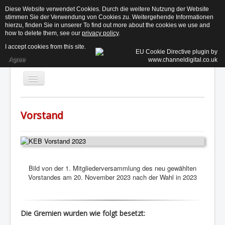
Diese Website verwendet Cookies. Durch die weitere Nutzung der Website
stimmen Sie der Verwendung von Cookies zu. Weitergehende Informationen
KE
hierzu, finden Sie in unserer To find out more about the cookies we use and
how to delete them, see our
privacy policy
.
I accept cookies from this site.
Agree
Toggle
Navigation
Vorstand
Aktuelles
Der Beirat ↓
Informationen ↓
Bild von der 1. Mitgliederversammlung des neu gewählten
Termine
Vorstandes am 20. November 2023 nach der Wahl in 2023
Kontakt
Suchen...
Login
Die Gremien wurden wie folgt besetzt: