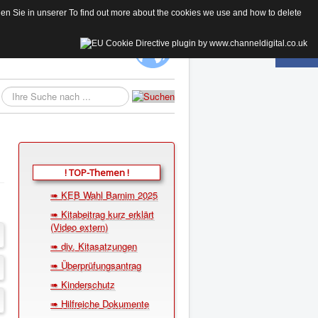
 Sie in unserer To find out more about the cookies we use and how to delete
KE
Suchen...
! TOP-Themen !
➠ KEB Wahl Barnim 2025
➠ Kitabeitrag kurz erklärt
(Video extern)
➠ div. Kitasatzungen
➠ Überprüfungsantrag
➠ Kinderschutz
➠ Hilfreiche Dokumente