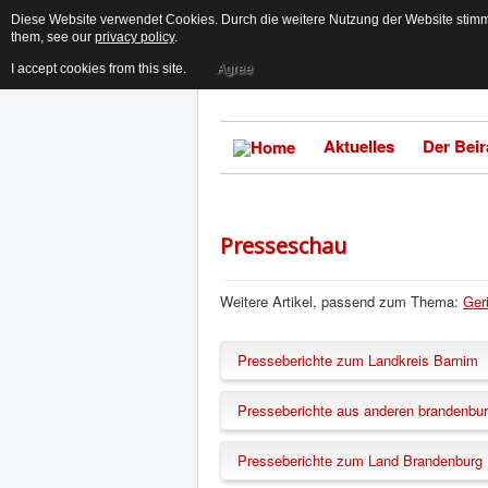
Diese Website verwendet Cookies. Durch die weitere Nutzung der Website stimme
them, see our
privacy policy
.
I accept cookies from this site.
Agree
Aktuelles
Der Beir
Presseschau
Weitere Artikel, passend zum Thema:
Geri
Presseberichte zum Landkreis Barnim
19.06.2023 "Letzte Chance" Eine G
Presseberichte aus anderen brandenbur
14.05.2023 "Eltern und Erzieher in
Oderzeitung)
02.03.2023 "Kreis steigt ins Kita-
Presseberichte zum Land Brandenburg
12.10.2022 "Wie der Landkreis Bar
03.11.2020 "CORONA - Zahlreiche S