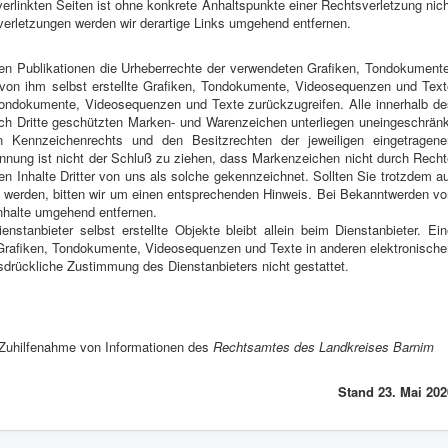
verlinkten Seiten ist ohne konkrete Anhaltspunkte einer Rechtsverletzung nic
erletzungen werden wir derartige Links umgehend entfernen.
allen Publikationen die Urheberrechte der verwendeten Grafiken, Tondokument
on ihm selbst erstellte Grafiken, Tondokumente, Videosequenzen und Text
 Tondokumente, Videosequenzen und Texte zurückzugreifen. Alle innerhalb de
ch Dritte geschützten Marken- und Warenzeichen unterliegen uneingeschränk
 Kennzeichenrechts und den Besitzrechten der jeweiligen eingetragene
ennung ist nicht der Schluß zu ziehen, dass Markenzeichen nicht durch Recht
en Inhalte Dritter von uns als solche gekennzeichnet. Sollten Sie trotzdem a
 werden, bitten wir um einen entsprechenden Hinweis. Bei Bekanntwerden vo
Inhalte umgehend entfernen.
enstanbieter selbst erstellte Objekte bleibt allein beim Dienstanbieter. Ei
 Grafiken, Tondokumente, Videosequenzen und Texte in anderen elektronische
sdrückliche Zustimmung des Dienstanbieters nicht gestattet.
 Zuhilfenahme von Informationen des
Rechtsamtes des Landkreises Barnim
Stand 23. Mai 202