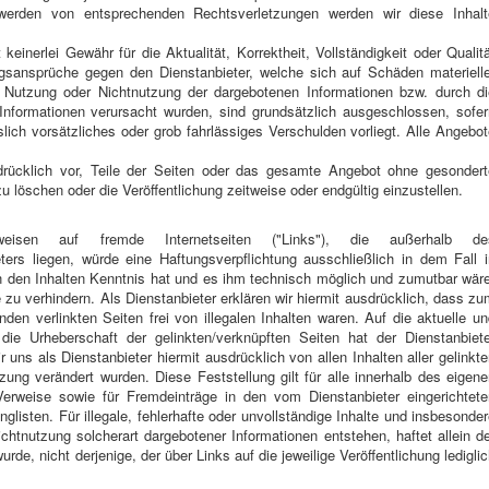
werden von entsprechenden Rechtsverletzungen werden wir diese Inhalt
einerlei Gewähr für die Aktualität, Korrektheit, Vollständigkeit oder Qualit
ungsansprüche gegen den Dienstanbieter, welche sich auf Schäden materielle
ie Nutzung oder Nichtnutzung der dargebotenen Informationen bzw. durch di
 Informationen verursacht wurden, sind grundsätzlich ausgeschlossen, sofer
lich vorsätzliches oder grob fahrlässiges Verschulden vorliegt. Alle Angebo
drücklich vor, Teile der Seiten oder das gesamte Angebot ohne gesondert
 löschen oder die Veröffentlichung zeitweise oder endgültig einzustellen.
weisen auf fremde Internetseiten ("Links"), die außerhalb de
ers liegen, würde eine Haftungsverpflichtung ausschließlich in dem Fall i
on den Inhalten Kenntnis hat und es ihm technisch möglich und zumutbar wär
e zu verhindern. Als Dienstanbieter erklären wir hiermit ausdrücklich, dass z
den verlinkten Seiten frei von illegalen Inhalten waren. Auf die aktuelle u
 die Urheberschaft der gelinkten/verknüpften Seiten hat der Dienstanbiete
r uns als Dienstanbieter hiermit ausdrücklich von allen Inhalten aller gelinkt
zung verändert wurden. Diese Feststellung gilt für alle innerhalb des eigen
erweise sowie für Fremdeinträge in den vom Dienstanbieter eingerichtete
listen. Für illegale, fehlerhafte oder unvollständige Inhalte und insbesonde
htnutzung solcherart dargebotener Informationen entstehen, haftet allein d
rde, nicht derjenige, der über Links auf die jeweilige Veröffentlichung ledigli