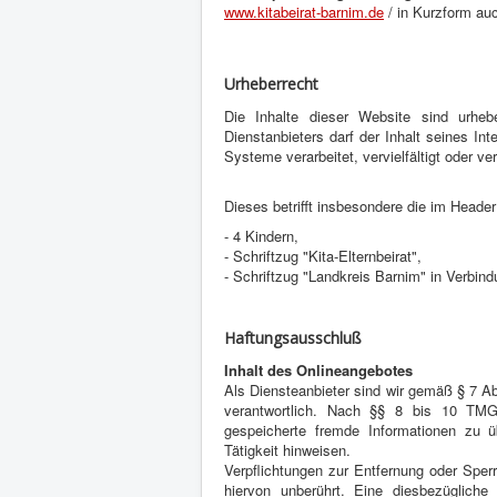
www.kitabeirat-barnim.de
/ in Kurzform au
Urheberrecht
Die Inhalte dieser Website sind urheb
Dienstanbieters darf der Inhalt seines Int
Systeme verarbeitet, vervielfältigt oder ve
Dieses betrifft insbesondere die im Heade
- 4 Kindern,
- Schriftzug "Kita-Elternbeirat",
- Schriftzug "Landkreis Barnim" in Verbindu
Haftungsausschluß
Inhalt des Onlineangebotes
Als Diensteanbieter sind wir gemäß § 7 A
verantwortlich. Nach §§ 8 bis 10 TMG s
gespeicherte fremde Informationen zu 
Tätigkeit hinweisen.
Verpflichtungen zur Entfernung oder Spe
hiervon unberührt. Eine diesbezüglich