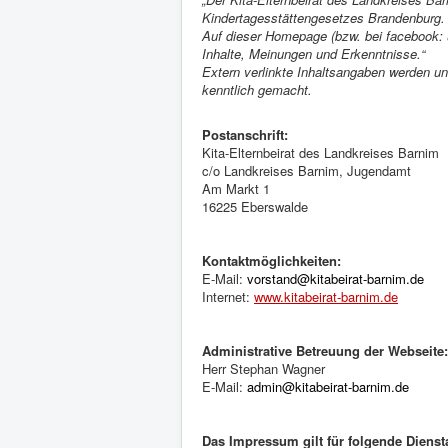
Kindertagesstättengesetzes Brandenburg.
Auf dieser Homepage (bzw. bei facebook: un
Inhalte, Meinungen und Erkenntnisse.“
Extern verlinkte Inhaltsangaben werden un
kenntlich gemacht.
Postanschrift:
Kita-Elternbeirat des Landkreises Barnim
c/o Landkreises Barnim, Jugendamt
Am Markt 1
16225 Eberswalde
Kontaktmöglichkeiten:
E-Mail:
vorstand@kitabeirat-barnim.de
Internet:
www.kitabeirat-barnim.de
Administrative Betreuung der Webseite:
Herr Stephan Wagner
E-Mail:
admin@kitabeirat-barnim.de
Das Impressum gilt für folgende Dienst