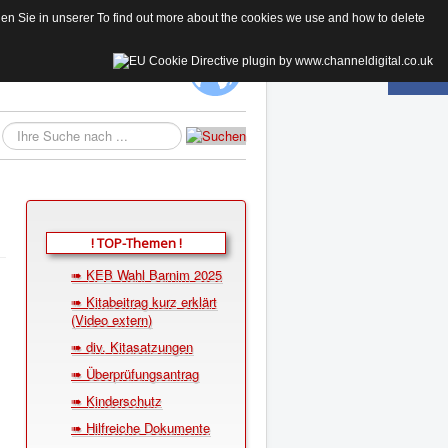
 Sie in unserer To find out more about the cookies we use and how to delete
KE
Suchen...
! TOP-Themen !
➠ KEB Wahl Barnim 2025
➠ Kitabeitrag kurz erklärt
(Video extern)
➠ div. Kitasatzungen
➠ Überprüfungsantrag
➠ Kinderschutz
➠ Hilfreiche Dokumente