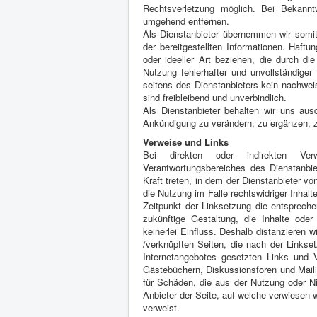
Rechtsverletzung möglich. Bei Bekannt
umgehend entfernen.
Als Dienstanbieter übernemmen wir somit k
der bereitgestellten Informationen. Haft
oder ideeller Art beziehen, die durch d
Nutzung fehlerhafter und unvollständiger
seitens des Dienstanbieters kein nachweis
sind freibleibend und unverbindlich.
Als Dienstanbieter behalten wir uns aus
Ankündigung zu verändern, zu ergänzen, zu
Verweise und Links
Bei direkten oder indirekten Ver
Verantwortungsbereiches des Dienstanbiet
Kraft treten, in dem der Dienstanbieter v
die Nutzung im Falle rechtswidriger Inhalt
Zeitpunkt der Linksetzung die entsprechen
zukünftige Gestaltung, die Inhalte oder
keinerlei Einfluss. Deshalb distanzieren wi
/verknüpften Seiten, die nach der Linkset
Internetangebotes gesetzten Links und V
Gästebüchern, Diskussionsforen und Mailing
für Schäden, die aus der Nutzung oder Nic
Anbieter der Seite, auf welche verwiesen wu
verweist.