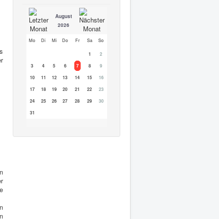
August
2026
Mo
Di
Mi
Do
Fr
Sa
So
s
1
2
er
3
4
5
6
7
8
9
10
11
12
13
14
15
16
17
18
19
20
21
22
23
24
25
26
27
28
29
30
31
n
r
e
n
n