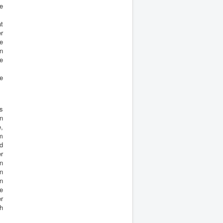
e
ät
r
e
n
te
e
s
n
e,
um
nd
r
en
en
n
re
er
ch