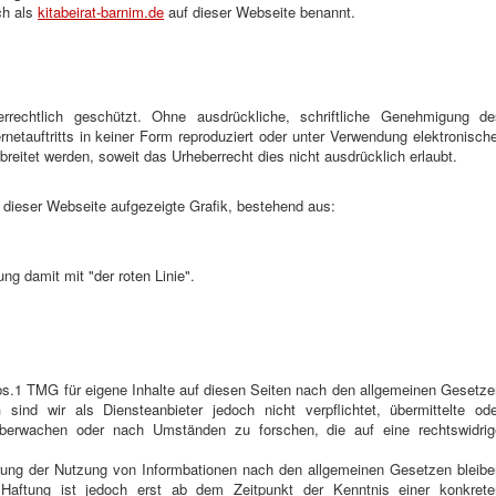
ch als
kitabeirat-barnim.de
auf dieser Webseite benannt.
errechtlich geschützt. Ohne ausdrückliche, schriftliche Genehmigung de
ernetauftritts in keiner Form reproduziert oder unter Verwendung elektronisch
rbreitet werden, soweit das Urheberrecht dies nicht ausdrücklich erlaubt.
r dieser Webseite aufgezeigte Grafik, bestehend aus:
ng damit mit "der roten Linie".
bs.1 TMG für eigene Inhalte auf diesen Seiten nach den allgemeinen Gesetze
ind wir als Diensteanbieter jedoch nicht verpflichtet, übermittelte ode
überwachen oder nach Umständen zu forschen, die auf eine rechtswidrig
rrung der Nutzung von Informbationen nach den allgemeinen Gesetzen bleibe
e Haftung ist jedoch erst ab dem Zeitpunkt der Kenntnis einer konkrete