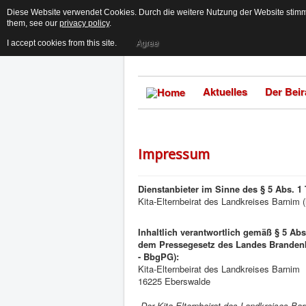
Diese Website verwendet Cookies. Durch die weitere Nutzung der Website stimme
them, see our
privacy policy
.
I accept cookies from this site.
Agree
Aktuelles
Der Beir
Impressum
Dienstanbieter im Sinne des § 5 Abs. 1
Kita-Elternbeirat des Landkreises Barnim 
Inhaltlich verantwortlich gemäß § 5 Ab
dem Pressegesetz des Landes Branden
- BbgPG):
Kita-Elternbeirat des Landkreises Barnim
16225 Eberswalde
„Der Kita-Elternbeirat des Landkreises B