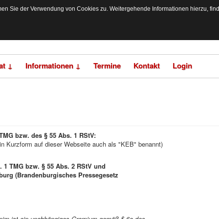
n Sie der Verwendung von Cookies zu. Weitergehende Informationen hierzu, finden
at ↓
Informationen ↓
Termine
Kontakt
Login
 TMG bzw. des § 55 Abs. 1 RStV:
(in Kurzform auf dieser Webseite auch als "KEB" benannt)
s. 1 TMG bzw. § 55 Abs. 2 RStV und
burg (Brandenburgisches Pressegesetz
arnim ist ein unabhängiges Gremium gemäß § 6a des