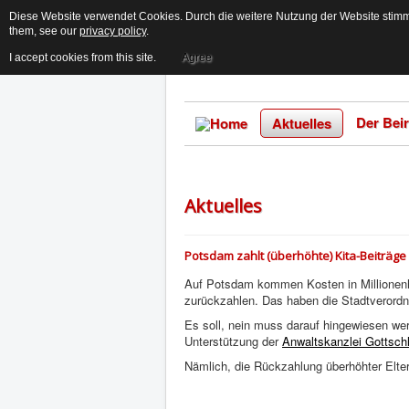
Diese Website verwendet Cookies. Durch die weitere Nutzung der Website stimme
them, see our
privacy policy
.
I accept cookies from this site.
Agree
Der Beir
Aktuelles
Aktuelles
Potsdam zahlt (überhöhte) Kita-Beiträge 
Auf Potsdam kommen Kosten in Millionenhöh
zurückzahlen. Das haben die Stadtverordn
Es soll, nein muss darauf hingewiesen wer
Unterstützung der
Anwaltskanzlei Gottschl
Nämlich, die Rückzahlung überhöhter Elter