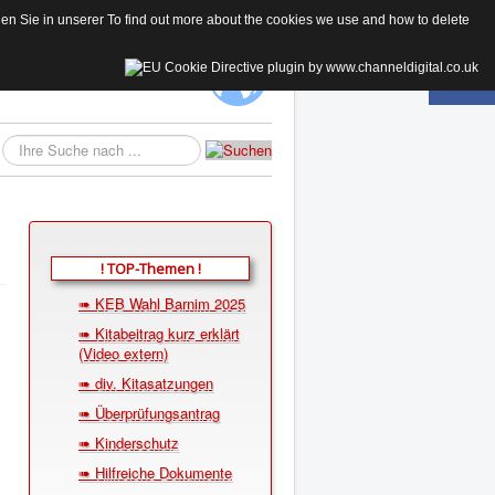
 Sie in unserer To find out more about the cookies we use and how to delete
KE
Suchen...
! TOP-Themen !
➠ KEB Wahl Barnim 2025
➠ Kitabeitrag kurz erklärt
(Video extern)
➠ div. Kitasatzungen
➠ Überprüfungsantrag
➠ Kinderschutz
➠ Hilfreiche Dokumente