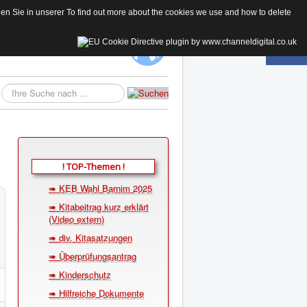
 Sie in unserer To find out more about the cookies we use and how to delete
KE
Suchen...
! TOP-Themen !
➠ KEB Wahl Barnim 2025
➠ Kitabeitrag kurz erklärt
(Video extern)
➠ div. Kitasatzungen
➠ Überprüfungsantrag
➠ Kinderschutz
➠ Hilfreiche Dokumente