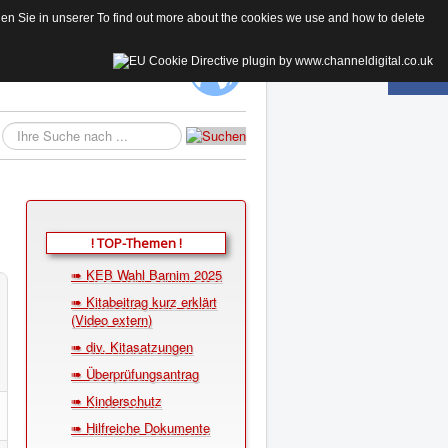
 Sie in unserer To find out more about the cookies we use and how to delete
KE
Suchen...
! TOP-Themen !
➠ KEB Wahl Barnim 2025
➠ Kitabeitrag kurz erklärt
(Video extern)
➠ div. Kitasatzungen
➠ Überprüfungsantrag
➠ Kinderschutz
➠ Hilfreiche Dokumente