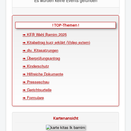
Es wurden keine Events gefunden
! TOP-Themen !
➠ KEB Wahl Barnim 2025
➠ Kitabeitrag kurz erklärt (Video extern)
➠ div. Kitasatzungen
➠ Überprüfungsantrag
➠ Kinderschutz
➠ Hilfreiche Dokumente
➠ Presseschau
➠ Gerichtsurteile
➠ Formulare
Kartenansicht