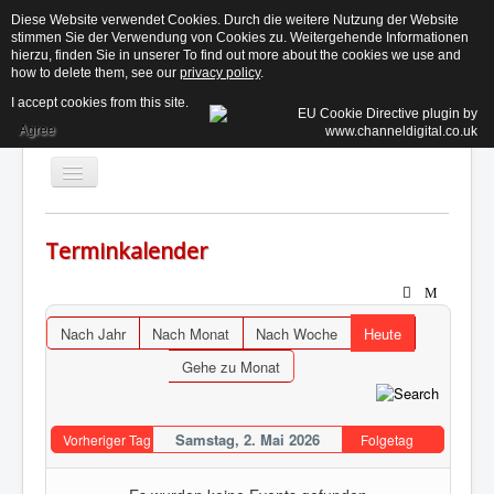
Diese Website verwendet Cookies. Durch die weitere Nutzung der Website
stimmen Sie der Verwendung von Cookies zu. Weitergehende Informationen
KE
hierzu, finden Sie in unserer To find out more about the cookies we use and
how to delete them, see our
privacy policy
.
I accept cookies from this site.
Agree
Toggle
Navigation
Terminkalender
Aktuelles
Der Beirat ↓
Nach Jahr
Nach Monat
Nach Woche
Heute
Informationen ↓
Gehe zu Monat
Termine
Kontakt
Samstag, 2. Mai 2026
Vorheriger Tag
Folgetag
Suchen...
Login