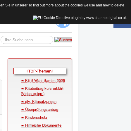
 Sie in unserer To find out more about the cookies we use and how to delete
KE
Suchen...
! TOP-Themen !
➠ KEB Wahl Barnim 2025
➠ Kitabeitrag kurz erklärt
(Video extern)
➠ div. Kitasatzungen
➠ Überprüfungsantrag
➠ Kinderschutz
➠ Hilfreiche Dokumente