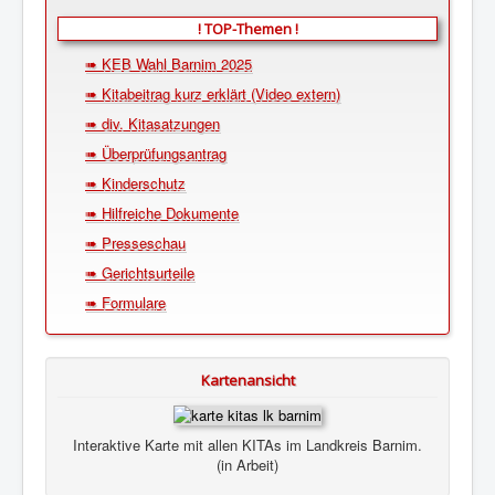
! TOP-Themen !
➠ KEB Wahl Barnim 2025
➠ Kitabeitrag kurz erklärt (Video extern)
➠ div. Kitasatzungen
➠ Überprüfungsantrag
➠ Kinderschutz
➠ Hilfreiche Dokumente
➠ Presseschau
➠ Gerichtsurteile
➠ Formulare
Kartenansicht
Interaktive Karte mit allen KITAs im Landkreis Barnim.
(in Arbeit)