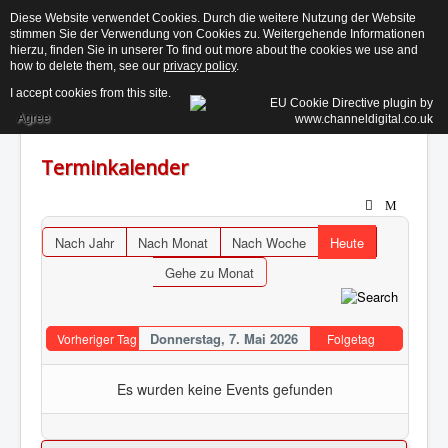
Diese Website verwendet Cookies. Durch die weitere Nutzung der Website
stimmen Sie der Verwendung von Cookies zu. Weitergehende Informationen
KE
hierzu, finden Sie in unserer To find out more about the cookies we use and
how to delete them, see our
privacy policy
.
I accept cookies from this site.
Toggle
Navigation
Agree
Terminkalender
Aktuelles
Der Beirat ↓
Nach Jahr
Nach Monat
Nach Woche
Heute
Informationen ↓
Gehe zu Monat
Termine
Kontakt
Donnerstag, 7. Mai 2026
Vorheriger Tag
Folgetag
Suchen...
Login
Es wurden keine Events gefunden