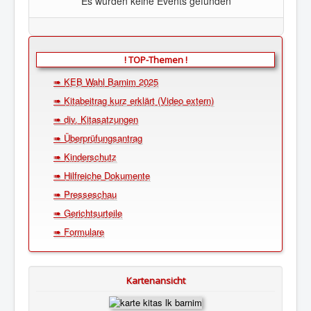
Es wurden keine Events gefunden
! TOP-Themen !
➠ KEB Wahl Barnim 2025
➠ Kitabeitrag kurz erklärt (Video extern)
➠ div. Kitasatzungen
➠ Überprüfungsantrag
➠ Kinderschutz
➠ Hilfreiche Dokumente
➠ Presseschau
➠ Gerichtsurteile
➠ Formulare
Kartenansicht