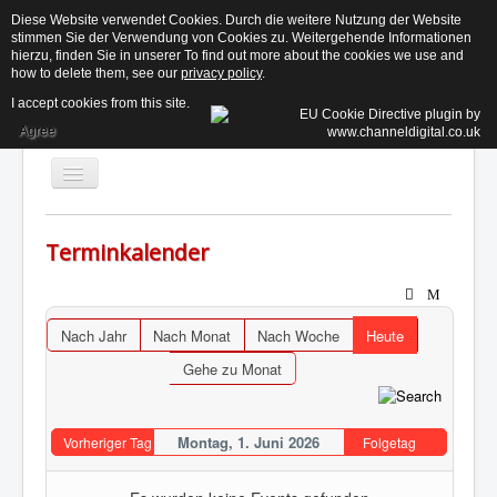
Diese Website verwendet Cookies. Durch die weitere Nutzung der Website
stimmen Sie der Verwendung von Cookies zu. Weitergehende Informationen
KE
hierzu, finden Sie in unserer To find out more about the cookies we use and
how to delete them, see our
privacy policy
.
I accept cookies from this site.
Agree
Toggle
Navigation
Terminkalender
Aktuelles
Der Beirat ↓
Nach Jahr
Nach Monat
Nach Woche
Heute
Informationen ↓
Gehe zu Monat
Termine
Kontakt
Montag, 1. Juni 2026
Vorheriger Tag
Folgetag
Suchen...
Login