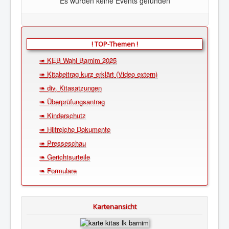
Es wurden keine Events gefunden
! TOP-Themen !
➠ KEB Wahl Barnim 2025
➠ Kitabeitrag kurz erklärt (Video extern)
➠ div. Kitasatzungen
➠ Überprüfungsantrag
➠ Kinderschutz
➠ Hilfreiche Dokumente
➠ Presseschau
➠ Gerichtsurteile
➠ Formulare
Kartenansicht