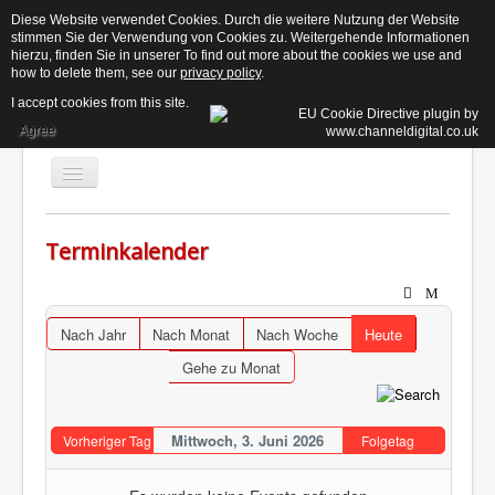
Diese Website verwendet Cookies. Durch die weitere Nutzung der Website
stimmen Sie der Verwendung von Cookies zu. Weitergehende Informationen
KE
hierzu, finden Sie in unserer To find out more about the cookies we use and
how to delete them, see our
privacy policy
.
I accept cookies from this site.
Agree
Toggle
Navigation
Terminkalender
Aktuelles
Der Beirat ↓
Nach Jahr
Nach Monat
Nach Woche
Heute
Informationen ↓
Gehe zu Monat
Termine
Kontakt
Mittwoch, 3. Juni 2026
Vorheriger Tag
Folgetag
Suchen...
Login