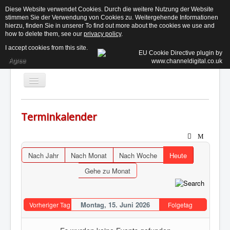
Diese Website verwendet Cookies. Durch die weitere Nutzung der Website
stimmen Sie der Verwendung von Cookies zu. Weitergehende Informationen
KE
hierzu, finden Sie in unserer To find out more about the cookies we use and
how to delete them, see our
privacy policy
.
I accept cookies from this site.
Agree
Toggle
Navigation
Terminkalender
Aktuelles
Der Beirat ↓
Nach Jahr
Nach Monat
Nach Woche
Heute
Informationen ↓
Gehe zu Monat
Termine
Kontakt
Montag, 15. Juni 2026
Vorheriger Tag
Folgetag
Suchen...
Login