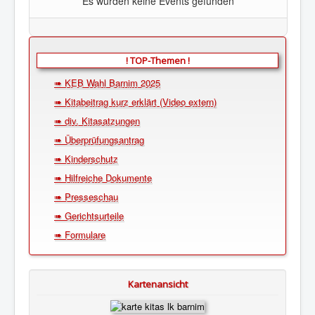
Es wurden keine Events gefunden
! TOP-Themen !
➠ KEB Wahl Barnim 2025
➠ Kitabeitrag kurz erklärt (Video extern)
➠ div. Kitasatzungen
➠ Überprüfungsantrag
➠ Kinderschutz
➠ Hilfreiche Dokumente
➠ Presseschau
➠ Gerichtsurteile
➠ Formulare
Kartenansicht